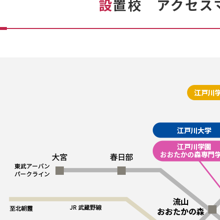
設
置校 アクセス