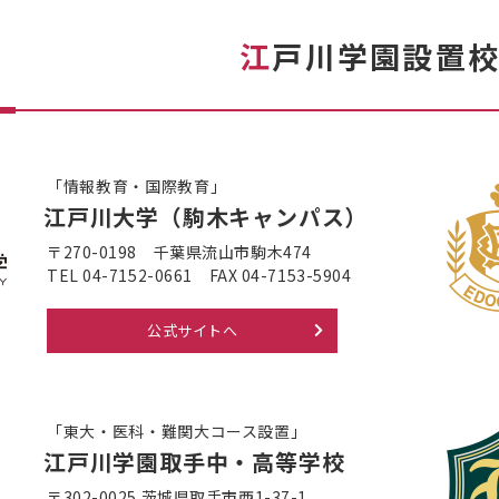
江
戸川学園設置
「情報教育・国際教育」
江戸川大学
（駒木キャンパス）
〒270-0198
千葉県流山市駒木474
TEL 04-7152-0661
FAX 04-7153-5904
公式サイトへ
「東大・医科・難関大コース設置」
江戸川学園取手中・高等学校
〒302-0025
茨城県取手市西1-37-1