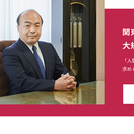
関
大
「人
求め